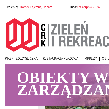
Doroty, Kajetana, Donata
09 sierpnia, 2026
PIASKI SZCZYGLICZKA
RESTAURACJA PLAŻOWA
IMPREZY
OBI
OBIEKTY W
ZARZĄDZA