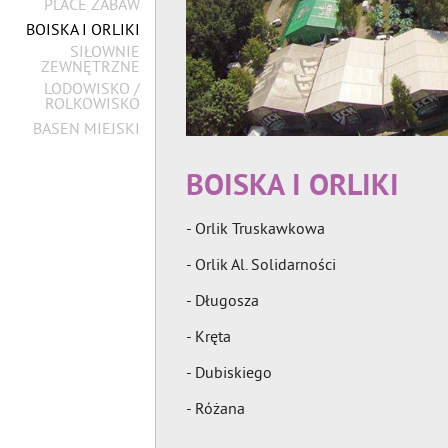
PLACE ZABAW
BOISKA I ORLIKI
SIŁOWNIE
ZEWNĘTRZNE
LODOWISKO /
ROLKOWISKO
BASEN MIEJSKI
BOISKA I ORLIKI
- Orlik Truskawkowa
- Orlik Al. Solidarności
- Długosza
- Kręta
- Dubiskiego
- Różana