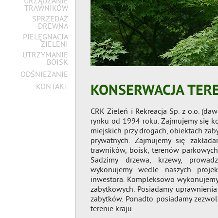
URZĄDZANIE
TRAWNIKÓW
SPRZEDAŻ
DREWNA
PIELĘGNACJA
ZIELENI
UTRZYMANIE
BOISK
ODŚNIEŻANIE
KONTAKT
KONSERWACJA TER
CRK Zieleń i Rekreacja Sp. z o.o. (dawn
rynku od 1994 roku. Zajmujemy się 
miejskich przy drogach, obiektach za
prywatnych. Zajmujemy się zakłada
trawników, boisk, terenów parkowyc
Sadzimy drzewa, krzewy, prowadz
wykonujemy wedle naszych proje
inwestora. Kompleksowo wykonujemy 
zabytkowych. Posiadamy uprawnienia
zabytków. Ponadto posiadamy zezwo
terenie kraju.